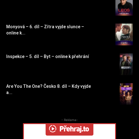
Monyová – 6. díl – Zítra vyjde slunce –
online k...
Inspekce – 5. díl – Byt – online k přehrání
Are You The One? Česko 8. díl – Kdy vyjde
a...
- Reklama-