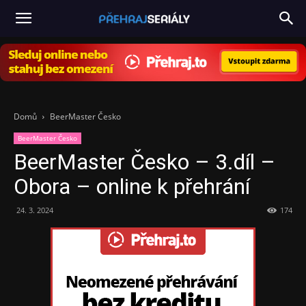
PřehrajSeriály.cz
Domů
BeerMaster Česko
BeerMaster Česko
BeerMaster Česko – 3.díl –
Obora – online k přehrání
24. 3. 2024
174