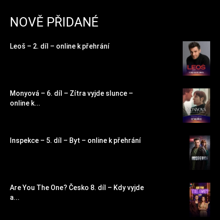
NOVĚ PŘIDANÉ
Leoš – 2. díl – online k přehrání
Monyová – 6. díl – Zítra vyjde slunce –
online k...
Inspekce – 5. díl – Byt – online k přehrání
Are You The One? Česko 8. díl – Kdy vyjde
a...