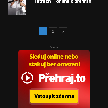
Tatrách – online k přehrání
1
2
- Reklama-