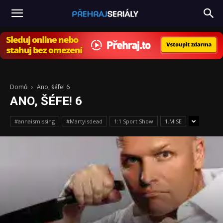
PřehrajSeriály.cz
Domů
Ano, šéfe! 6
ANO, ŠÉFE! 6
#annaismissing
#Martyisdead
1:1 Sport Show
1.MISE