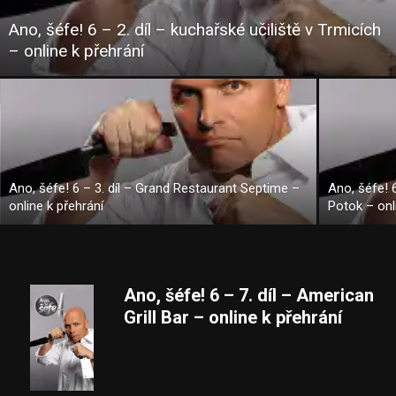
Ano, šéfe! 6 – 2. díl – kuchařské učiliště v Trmicích
– online k přehrání
Ano, šéfe! 6 – 3. díl – Grand Restaurant Septime –
Ano, šéfe! 6
online k přehrání
Potok – onl
Ano, šéfe! 6 – 7. díl – American
Grill Bar – online k přehrání