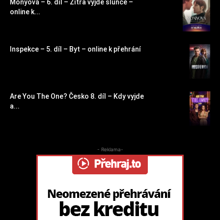
Monyová – 6. díl – Zítra vyjde slunce –
online k...
Inspekce – 5. díl – Byt – online k přehrání
Are You The One? Česko 8. díl – Kdy vyjde
a...
- Reklama-