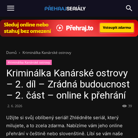
PřehrajSeriály.cz
Domů
Kriminálka Kanárské ostrovy
Kriminálka Kanárské ostrovy
Kriminálka Kanárské ostrovy
– 2. díl – Zrádná budoucnost
– 2. část – online k přehrání
2. 6. 2026
39
Užijte si svůj oblíbený seriál! Zhlédněte seriál, který
milujete, a to zcela zdarma. Nabízíme vám jeho online
přehrání v češtině nebo slovenštině. Líbí se vám naše