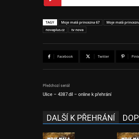
TAGY
Moje malá princezna 67
Moje malá princezna
novaplus.cz
tv nova
Facebook
Twitter
Pint
Předchozí seriál
Ulice – 4387.díl – online k přehrání
DALŠÍ K PŘEHRÁNÍ
DOP