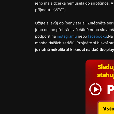
jeho malá dcerka nemusela do sirotčince. A
přijmout…(VOYO)
Užijte si svůj oblíbený seriál! Zhlédněte ser
jeho online přehrání v češtině nebo slovenš
podpořit na
instagramu
nebo
facebooku
.Na 
mnoho dalších seriálů. Projděte si hlavní s
je nutné několikrát kliknout na tlačítko play