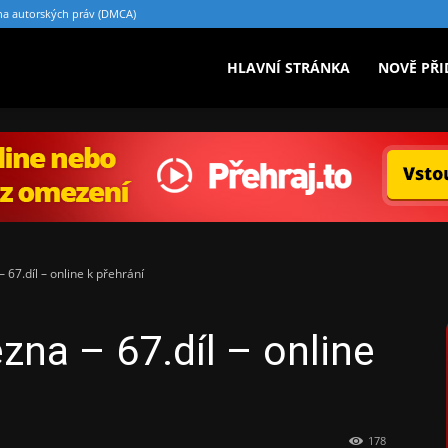
a autorských práv (DMCA)
riály.cz
HLAVNÍ STRÁNKA
NOVĚ PŘI
 67.díl – online k přehrání
zna – 67.díl – online
178