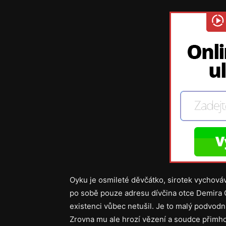
Oyku je osmileté děvčátko, sirotek vychová
po sobě pouze adresu dívčina otce Demira G
existenci vůbec netušil. Je to malý podvodníč
Zrovna mu ale hrozí vězení a soudce přimho