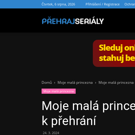
Čtvrtek, 6 srpna, 2026
Přihlášení / Registrace
Ochran
PřehrajSe
Domů
Moje malá princezna
Moje malá princezna –
Moje malá princezna
Moje malá prince
k přehrání
24. 3. 2024