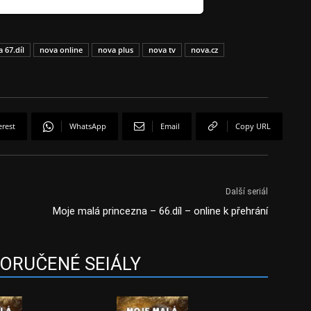
 67.díl
nova online
nova plus
nova tv
nova.cz
erest
WhatsApp
Email
Copy URL
Další seriál
Moje malá princezna – 66.díl – online k přehrání
ORUČENÉ SEIÁLY