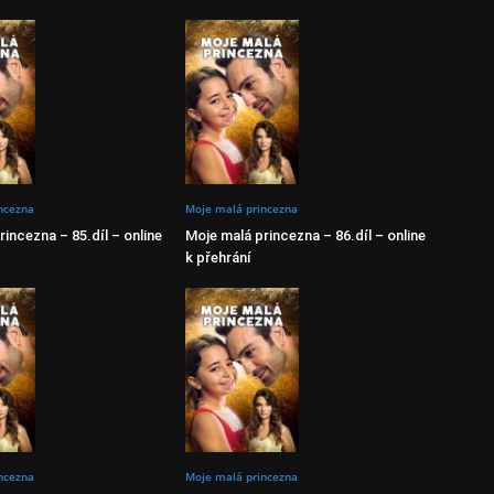
ncezna
Moje malá princezna
incezna – 85.díl – online
Moje malá princezna – 86.díl – online
k přehrání
ncezna
Moje malá princezna