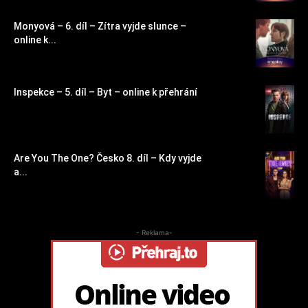
Monyová – 6. díl – Zítra vyjde slunce –
online k...
Inspekce – 5. díl – Byt – online k přehrání
Are You The One? Česko 8. díl – Kdy vyjde
a...
- Reklama-