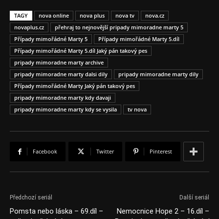
TAGY
nova online
nova plus
nova tv
nova.cz
novaplus.cz
přehraj to nejnovější pripady mimoradne marty 5
Případy mimořádné Marty 5
Případy mimořádné Marty 5.díl
Případy mimořádné Marty 5.díl Jaký pán takový pes
pripady mimoradne marty archive
pripady mimoradne marty dalsi dily
pripady mimoradne marty dily
Případy mimořádné Marty Jaký pán takový pes
pripady mimoradne marty kdy davaji
pripady mimoradne marty kdy se vysila
tv nova
Facebook
Twitter
Pinterest
Předchozí seriál
Další seriál
Pomsta nebo láska – 69.díl –
Nemocnice Hope 2 – 16.díl –