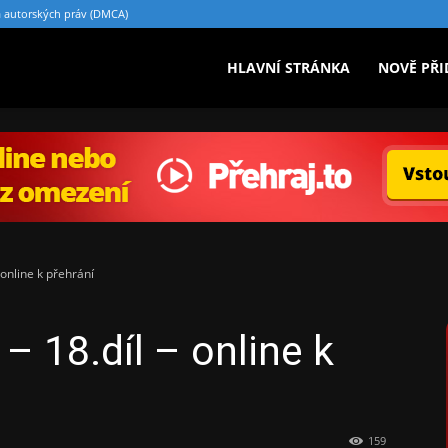
 autorských práv (DMCA)
riály.cz
HLAVNÍ STRÁNKA
NOVĚ PŘI
– online k přehrání
 – 18.díl – online k
159