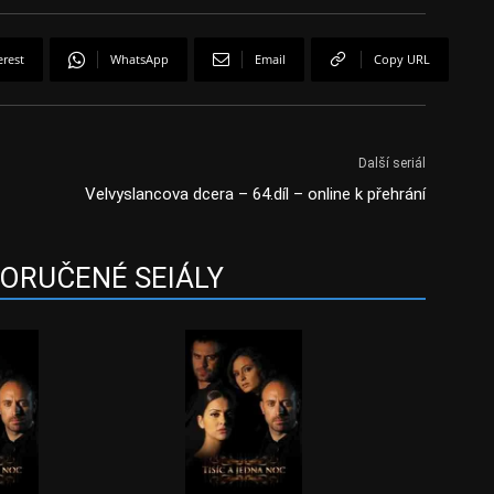
erest
WhatsApp
Email
Copy URL
Další seriál
Velvyslancova dcera – 64.díl – online k přehrání
ORUČENÉ SEIÁLY