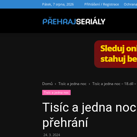
Pátek, 7 srpna, 2026
Přihlášení / Registrace
Ochrana
PřehrajSe
Domů
Tisíc a jedna noc
Tisíc a jedna noc – 18.díl 
Tisíc a jedna noc
Tisíc a jedna noc
přehrání
24. 3. 2024