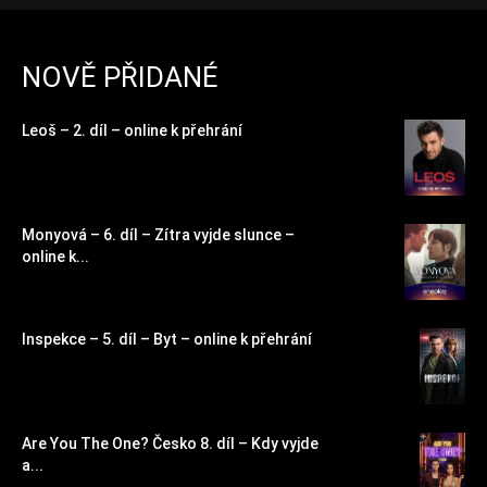
NOVĚ PŘIDANÉ
Leoš – 2. díl – online k přehrání
Monyová – 6. díl – Zítra vyjde slunce –
online k...
Inspekce – 5. díl – Byt – online k přehrání
Are You The One? Česko 8. díl – Kdy vyjde
a...