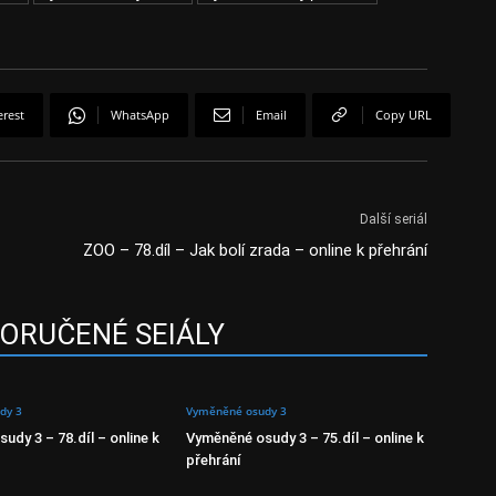
erest
WhatsApp
Email
Copy URL
Další seriál
ZOO – 78.díl – Jak bolí zrada – online k přehrání
ORUČENÉ SEIÁLY
dy 3
Vyměněné osudy 3
udy 3 – 78.díl – online k
Vyměněné osudy 3 – 75.díl – online k
přehrání