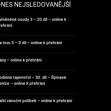
DNES NEJSLEDOVANĚJŠÍ
yměněné osudy 3 – 20.díl – online k
řehrání
a lovu 5 – 3.díl – online k přehrání
any – online k přehrání
odinná tajemství – 30. díl – Špinavé
eníze – online k přehrání
alší vánoční polibek – online k přehrání