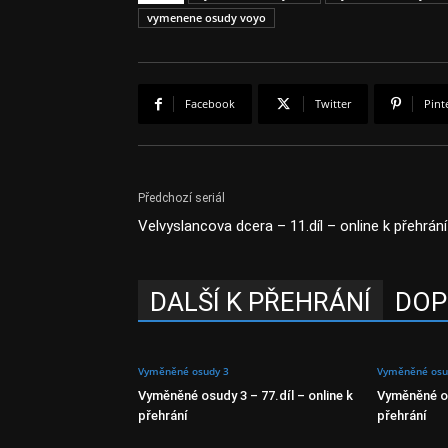
vymenene osudy voyo
Facebook
Twitter
Pint
Předchozí seriál
Velvyslancova dcera – 11.díl – online k přehrání
DALŠÍ K PŘEHRÁNÍ
DOP
Vyměněné osudy 3
Vyměněné osu
Vyměněné osudy 3 – 77.díl – online k
Vyměněné os
přehrání
přehrání