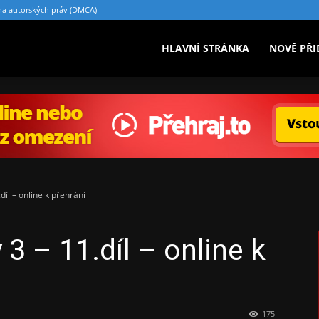
a autorských práv (DMCA)
HLAVNÍ STRÁNKA
NOVĚ PŘI
íl – online k přehrání
 – 11.díl – online k
175