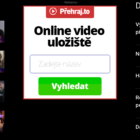
- Reklama-
V
p
N
H
R
p
D