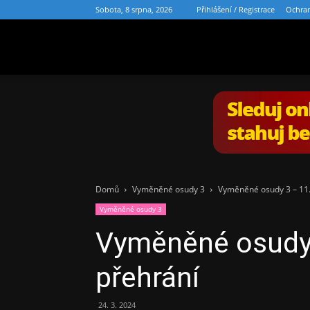
Sobota, 8 srpna, 2026
Přihlášení / Registrace
Ochran
PřehrajSeriály.cz
Domů
Vyměněné osudy 3
Vyměněné osudy 3 – 11.d
Vyměněné osudy 3
Vyměněné osudy 3
přehrání
24. 3. 2024