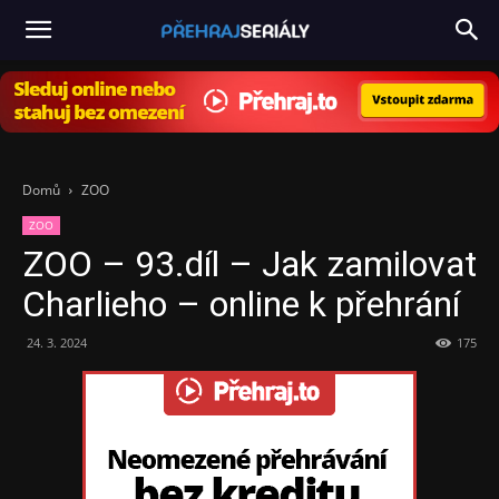
PřehrajSeriály.cz
Domů
ZOO
ZOO
ZOO – 93.díl – Jak zamilovat
Charlieho – online k přehrání
24. 3. 2024
175