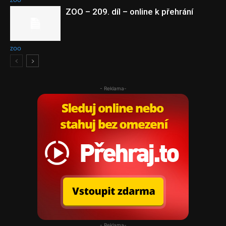
ZOO
ZOO – 209. díl – online k přehrání
ZOO
- Reklama-
- Reklama-