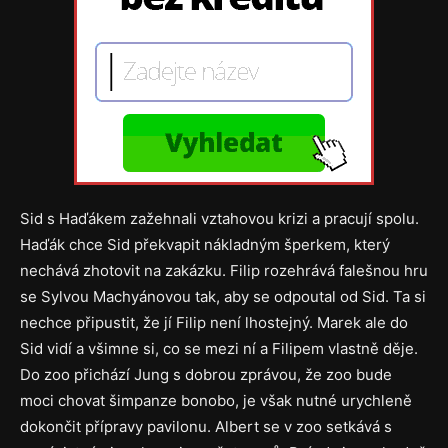
Sid s Haďákem zažehnali vztahovou krizi a pracují spolu.
Haďák chce Sid překvapit nákladným šperkem, který
nechává zhotovit na zakázku. Filip rozehrává falešnou hru
se Sylvou Machyánovou tak, aby se odpoutal od Sid. Ta si
nechce připustit, že jí Filip není lhostejný. Marek ale do
Sid vidí a všimne si, co se mezi ní a Filipem vlastně děje.
Do zoo přichází Jung s dobrou zprávou, že zoo bude
moci chovat šimpanze bonobo, je však nutné urychleně
dokončit přípravy pavilonu. Albert se v zoo setkává s