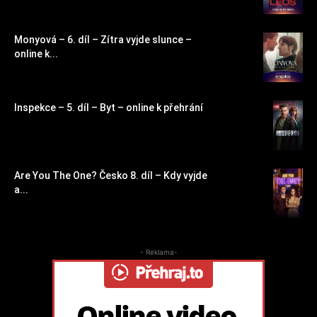
Monyová – 6. díl – Zítra vyjde slunce –
online k...
Inspekce – 5. díl – Byt – online k přehrání
Are You The One? Česko 8. díl – Kdy vyjde
a...
- Reklama-