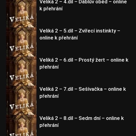
Veliká 2 – 4.díl – Ďáblův oběd – online
k přehrání
Veliká 2
Veliká 2 – 5.díl – Zvířecí instinkty –
online k přehrání
Veliká 2
Veliká 2 – 6.díl – Prostý žert – online k
přehrání
Veliká 2
Veliká 2 – 7.díl – Sešívačka – online k
přehrání
Veliká 2
Veliká 2 – 8.díl – Sedm dní – online k
přehrání
Veliká 2