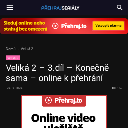
PřehrajSeriály.cz
Domů
Veliká 2
Veliká 2
Veliká 2 – 3.díl – Konečně
sama – online k přehrání
24. 3. 2024
162