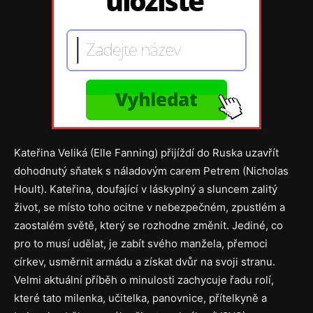
Kateřina Veliká (Elle Fanning) přijíždí do Ruska uzavřít
dohodnutý sňatek s náladovým carem Petrem (Nicholas
Hoult). Kateřina, doufající v láskyplný a sluncem zalitý
život, se místo toho ocitne v nebezpečném, zpustlém a
zaostalém světě, který se rozhodne změnit. Jediné, co
pro to musí udělat, je zabít svého manžela, přemoci
církev, usměrnit armádu a získat dvůr na svoji stranu.
Velmi aktuální příběh o minulosti zachycuje řadu rolí,
které tato milenka, učitelka, panovnice, přítelkyně a